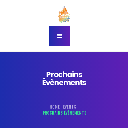
accueil
programmation
thème du festival 2026
à propos du festival
infos pratiques
Prochains
Évènements
HOME
EVENTS
PROCHAINS ÉVÈNEMENTS