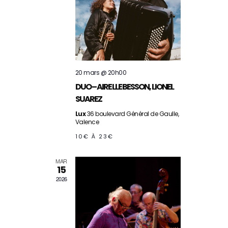
i
e
g
s
a
é
20 mars @ 20h00
t
DUO – AIRELLE BESSON, LIONEL
v
SUAREZ
i
Lux
36 boulevard Général de Gaulle,
è
Valence
o
10€ À 23€
n
n
MAR
15
e
d
2026
m
e