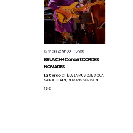
e
v
n
u
e
t
s
15 mars @ 9h00
-
15h00
BRUNCH + Concert CORDES
É
NOMADES
v
La Cordo
CITÉ DE LA MUSIQUE, 3 QUAI
SAINTE CLAIRE, ROMANS SUR ISERE
15€
è
n
e