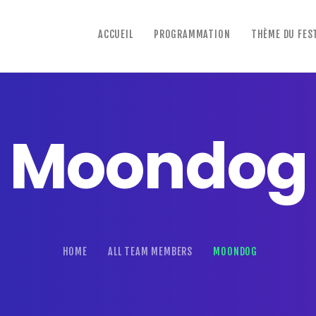
accueil
ACCUEIL
PROGRAMMATION
THÈME DU FES
programmation
thème du festival 2026
à propos du festival
Moondog
infos pratiques
HOME
ALL TEAM MEMBERS
MOONDOG