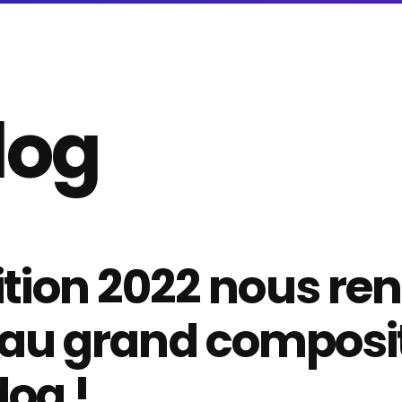
dog
dition 2022 nous re
u grand composit
og !