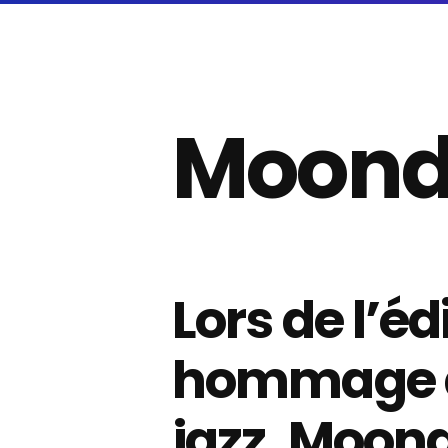
Moon
Lors de l’é
hommage a
jazz, Moond