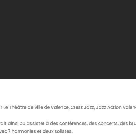
 Le Théâtre de Ville de Valence, Crest Jazz, Jazz Action Valen
vait ainsi pu assister à des conférences, des concerts, des b
ec 7 harmonies et deux solistes.