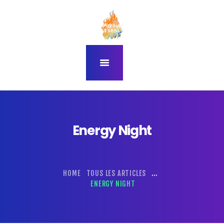
accueil
programmation
thème du festival 2026
à propos du festival
infos pratiques
Energy Night
HOME
TOUS LES ARTICLES
...
ENERGY NIGHT