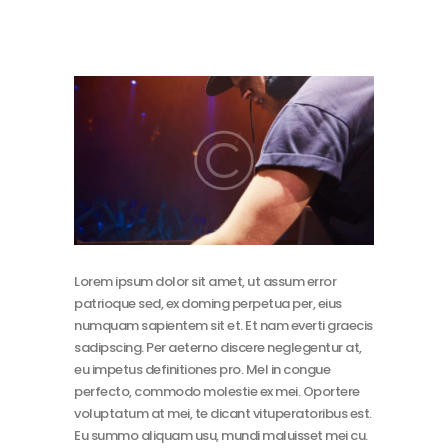
Lorem ipsum dolor sit amet, ut assum error
patrioque sed, ex doming perpetua per, eius
numquam sapientem sit et. Et nam everti graecis
sadipscing. Per aeterno discere neglegentur at,
eu impetus definitiones pro. Mel in congue
perfecto, commodo molestie ex mei. Oportere
voluptatum at mei, te dicant vituperatoribus est.
Eu summo aliquam usu, mundi maluisset mei cu.