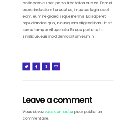
antiopam cu per, porro tractatos duo ne. Eam ei
exerci indoctum torquatos, impetus legimus et
eam, eum ne graeci iisque inermis. Ea saperet
repudiandae quo, in nusquam eligendi has. Ut sit
sumo tempor vituperata. Ex quo purto tollit
similique, euismod democritum eum in.
Leave a comment
Vous devez
vous connecter
pour publier un
commentaire.